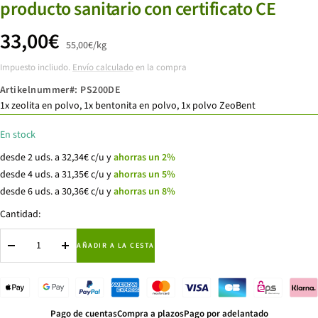
producto sanitario con certificato CE
Precio
33,00€
55,00€
/
kg
Impuesto incliudo.
Envío calculado
en la compra
de
Artikelnummer#:
PS200DE
venta
1x zeolita en polvo, 1x bentonita en polvo, 1x polvo ZeoBent
En stock
desde 2 uds. a 32,34€ c/u y
ahorras un 2%
desde 4 uds. a 31,35€ c/u y
ahorras un 5%
desde 6 uds. a 30,36€ c/u y
ahorras un 8%
Cantidad:
AÑADIR A LA CESTA
Decrecer
Aumentar
cantidad
cantidad
Pago de cuentas
Compra a plazos
Pago por adelantado