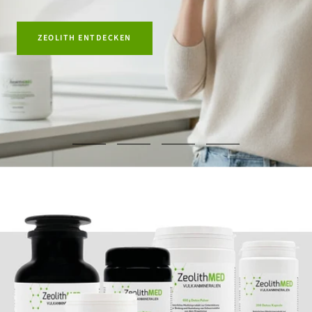
ZEOLITH ENTDECKEN
Zur
Zur
Zur
Zur
Slide
Slide
Slide
Slide
1
2
3
4
gehen
gehen
gehen
gehen