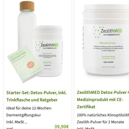
ZeolithMED Detox-Pulver 
Starter-Set: Detox-Pulver, inkl.
Medizinprodukt mit CE-
Trinkflasche und Ratgeber
Zertifikat
Ideal für deine 12-Wochen-
Darmentgiftungskur
100% natürliches Klinoptilolit
Inkl. MwSt.
,
Zeolith-Pulver für 2 Monate
Angebotspreis
39,90€
zzgl.