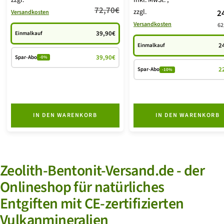
Inkl. MwSt.
,
Regulärer
72,70€
zzgl.
A
2
Versandkosten
Preis
Versandkosten
62
39,90€
Einmalkauf
2
Einmalkauf
39,90€
Spar-Abo
-0%
2
Spar-Abo
-10%
IN DEN WARENKORB
IN DEN WARENKORB
Zeolith-Bentonit-Versand.de - der
Onlineshop für natürliches
Entgiften mit CE-zertifizierten
Vulkanmineralien