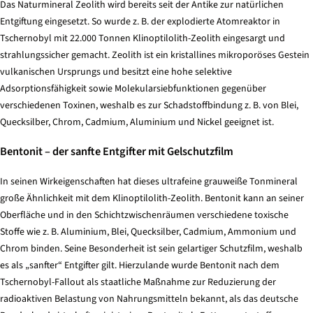
Das Naturmineral Zeolith wird bereits seit der Antike zur natürlichen
Entgiftung eingesetzt. So wurde z. B. der explodierte Atomreaktor in
Tschernobyl mit 22.000 Tonnen Klinoptilolith-Zeolith eingesargt und
strahlungssicher gemacht. Zeolith ist ein kristallines mikroporöses Gestein
vulkanischen Ursprungs und besitzt eine hohe selektive
Adsorptionsfähigkeit sowie Molekularsiebfunktionen gegenüber
verschiedenen Toxinen, weshalb es zur Schadstoffbindung z. B. von Blei,
Quecksilber, Chrom, Cadmium, Aluminium und Nickel geeignet ist.
Bentonit – der sanfte Entgifter mit Gelschutzfilm
In seinen Wirkeigenschaften hat dieses ultrafeine grauweiße Tonmineral
große Ähnlichkeit mit dem Klinoptilolith-Zeolith. Bentonit kann an seiner
Oberfläche und in den Schichtzwischenräumen verschiedene toxische
Stoffe wie z. B. Aluminium, Blei, Quecksilber, Cadmium, Ammonium und
Chrom binden. Seine Besonderheit ist sein gelartiger Schutzfilm, weshalb
es als „sanfter“ Entgifter gilt. Hierzulande wurde Bentonit nach dem
Tschernobyl-Fallout als staatliche Maßnahme zur Reduzierung der
radioaktiven Belastung von Nahrungsmitteln bekannt, als das deutsche