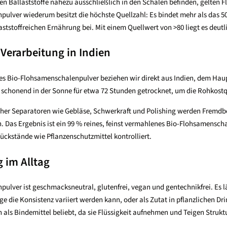
hen Ballaststoffe nahezu ausschließlich in den Schalen befinden, gelten 
ulver wiederum besitzt die höchste Quellzahl: Es bindet mehr als das 50
llaststoffreichen Ernährung bei. Mit einem Quellwert von >80 liegt es de
Verarbeitung in Indien
s Bio-Flohsamenschalenpulver beziehen wir direkt aus Indien, dem Hau
schonend in der Sonne für etwa 72 Stunden getrocknet, um die Rohkostqu
her Separatoren wie Gebläse, Schwerkraft und Polishing werden Fremdbest
 Das Ergebnis ist ein 99 % reines, feinst vermahlenes Bio-Flohsamensch
Rückstände wie Pflanzenschutzmittel kontrolliert.
im Alltag
ulver ist geschmacksneutral, glutenfrei, vegan und gentechnikfrei. Es lä
e die Konsistenz variiert werden kann, oder als Zutat in pflanzlichen Dr
als Bindemittel beliebt, da sie Flüssigkeit aufnehmen und Teigen Strukt