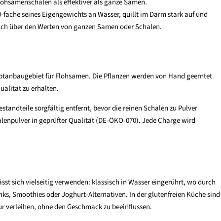
Flohsamenschalen als effektiver als ganze Samen.
-fache seines Eigengewichts an Wasser, quillt im Darm stark auf und
utlich über den Werten von ganzen Samen oder Schalen.
ptanbaugebiet für Flohsamen. Die Pflanzen werden von Hand geerntet
alität zu erhalten.
andteile sorgfältig entfernt, bevor die reinen Schalen zu Pulver
alenpulver in geprüfter Qualität (DE-ÖKO-070). Jede Charge wird
sst sich vielseitig verwenden: klassisch in Wasser eingerührt, wo durch
inks, Smoothies oder Joghurt-Alternativen. In der glutenfreien Küche sind
ur verleihen, ohne den Geschmack zu beeinflussen.