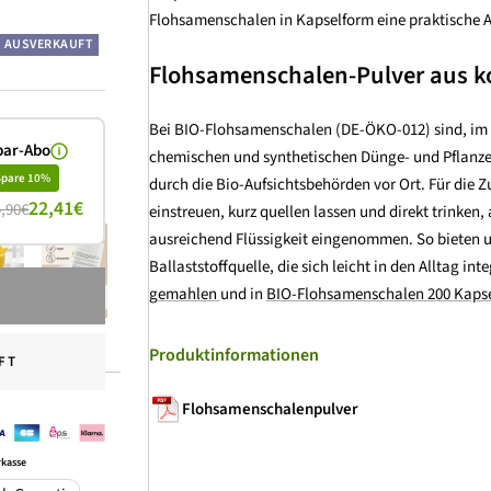
Flohsamenschalen in Kapselform eine praktische A
is
AUSVERKAUFT
Flohsamenschalen-Pulver aus ko
Bei BIO-Flohsamenschalen (DE-ÖKO-012) sind, im 
par-Abo
chemischen und synthetischen Dünge- und Pflanzen
Spare 10%
durch die Bio-Aufsichtsbehörden vor Ort. Für die Zu
22,41€
4,90€
einstreuen, kurz quellen lassen und direkt trinken
ausreichend Flüssigkeit eingenommen. So bieten un
Ballaststoffquelle, die sich leicht in den Alltag inte
gemahlen
und in
BIO-Flohsamenschalen 200 Kaps
Produktinformationen
FT
Flohsamenschalenpulver
rkasse