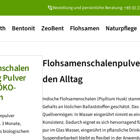
Bestellung und persönliche Beratung:
+49 (0) 
ith
Bentonit
ZeoBent
Flohsamen
Naturpflege
Flohsamenschalenpulver 
nschalen
 Pulver
den Alltag
-ÖKO-
n
Indische Flohsamenschalen (Psyllium Husk) stamm
Gehalts an löslichen Ballaststoffen geschätzt. Da
Quellvermögen: In Wasser eingerührt nimmt es ein 
npulver
Konsistenz. Dadurch eignet es sich hervorragend für
. 3 Monate,
pur im Glas Wasser, eingerührt in pflanzliche Dri
us biologischem
Suspendierbarkeit bleibt es flexibel in der Anwen