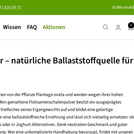
371 820 59 75
B2B
Kontakt
Wissen
FAQ
Aktionen
0
– natürliche Ballaststoffquelle für
en von der Pflanze Plantago ovata und werden wegen ihres hohen
s fein gemahlene Flohsamenschalenpulver besitzt ein ausgeprägtes
Vielfaches seines Eigengewichts auf und bildet eine gelartige
 eine ballaststoffreiche Ernährung und lässt sich vielseitig einsetzen: ob
nks oder in Joghurt-Alternativen. Dank neutralem Geschmack und guter
dung. Wer eine unkomplizierte Handhabung bevorzugt, findet mit unseren