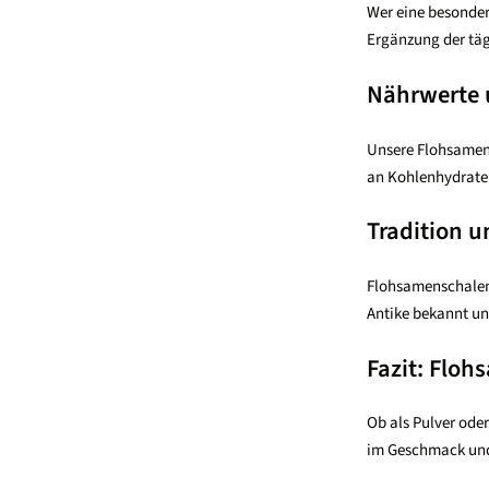
Wer eine besonder
Ergänzung der täg
Nährwerte u
Unsere Flohsamens
an Kohlenhydraten
Tradition u
Flohsamenschalen w
Antike bekannt und
Fazit: Floh
Ob als Pulver oder
im Geschmack und f