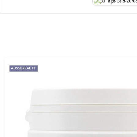
30 Tage-Geld-Zurü
AUSVERKAUFT