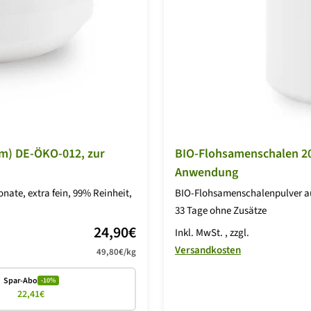
um) DE-ÖKO-012, zur
BIO-Flohsamenschalen 20
Anwendung
nate, extra fein, 99% Reinheit,
BIO-Flohsamenschalenpulver aus
33 Tage ohne Zusätze
Angebotspreis
24,90€
Inkl. MwSt.
, zzgl.
Versandkosten
49,80€
/
kg
Spar-Abo
-10%
22,41€