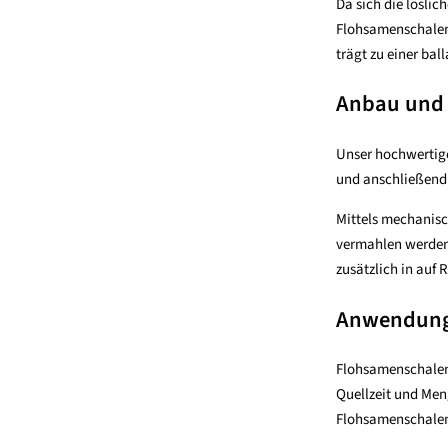
Da sich die löslic
Flohsamenschalenp
trägt zu einer ba
Anbau und 
Unser hochwertige
und anschließend 
Mittels mechanisc
vermahlen werden.
zusätzlich in auf 
Anwendung 
Flohsamenschalenp
Quellzeit und Meng
Flohsamenschalen 