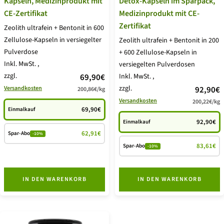
Kapseln, Medizinprodukt mit
Detox-Kapseln im Sparpack,
CE-Zertifikat
Medizinprodukt mit CE-
Zertifikat
Zeolith ultrafein + Bentonit in 600
Zellulose-Kapseln in versiegelter
Zeolith ultrafein + Bentonit in 200
Pulverdose
+ 600 Zellulose-Kapseln in
Inkl. MwSt.
,
versiegelten Pulverdosen
zzgl.
Angebotspreis
69,90€
Inkl. MwSt.
,
zzgl.
Angebot
Versandkosten
92,90€
200,86€
/
kg
Versandkosten
200,22€
/
kg
69,90€
Einmalkauf
92,90€
Einmalkauf
62,91€
Spar-Abo
-10%
83,61€
Spar-Abo
-10%
IN DEN WARENKORB
IN DEN WARENKORB