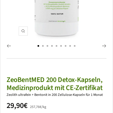
Zoom
Zur
Zur
Zur
Zur
Zur
Zur
Zur
Zur
Zur
Slide
Slide
Slide
Slide
Slide
Slide
Slide
Slide
Slide
1
2
3
4
5
6
7
8
9
gehen
gehen
gehen
gehen
gehen
gehen
gehen
gehen
gehen
ZeoBentMED 200 Detox-Kapseln,
Medizinprodukt mit CE-Zertifikat
Zeolith ultrafein + Bentonit in 200 Zellulose-Kapseln für 1 Monat
Angebotspreis
29,90€
257,76€
/
kg