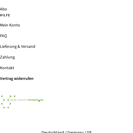
Abo
HILFE
Mein Konto
FAQ
Lieferung & Versand
Zahlung
Kontakt
Vertrag widerrufen
Zeolith-
Bentonit-
Versand
Select Your Region:
Deutschland / Germany / DE