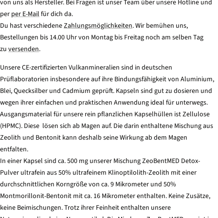
von uns als Hersteller. Bei Fragen ist unser Team über unsere Hotline und
per
per E-Mail
für dich da.
Du hast verschiedene
Zahlungsmöglichkeiten
. Wir bemühen uns,
Bestellungen bis 14.00 Uhr von Montag bis Freitag noch am selben Tag
zu
versenden
.
Unsere CE-zertifizierten Vulkanmineralien sind in deutschen
Prüflaboratorien insbesondere auf ihre Bindungsfähigkeit von Aluminium,
Blei, Quecksilber und Cadmium geprüft. Kapseln sind gut zu dosieren und
wegen ihrer einfachen und praktischen Anwendung ideal für unterwegs.
Ausgangsmaterial für unsere rein pflanzlichen Kapselhüllen ist Zellulose
(HPMC). Diese lösen sich ab Magen auf. Die darin enthaltene Mischung aus
Zeolith und Bentonit kann deshalb seine Wirkung ab dem Magen
entfalten.
In einer Kapsel sind ca. 500 mg unserer Mischung ZeoBentMED Detox-
Pulver ultrafein aus 50% ultrafeinem Klinoptilolith-Zeolith mit einer
durchschnittlichen Korngröße von ca. 9 Mikrometer und 50%
Montmorillonit-Bentonit mit ca. 16 Mikrometer enthalten. Keine Zusätze,
keine Beimischungen. Trotz ihrer Feinheit enthalten unsere