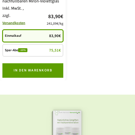
nachfüllbaren Miron-Violettglas
Inkl. MwSt.
,
zzgl.
Angebotspreis
83,90€
Versandkosten
241,09€
/
kg
83,90€
Einmalkauf
75,51€
Spar-Abo
-10%
IN DEN WARENKORB