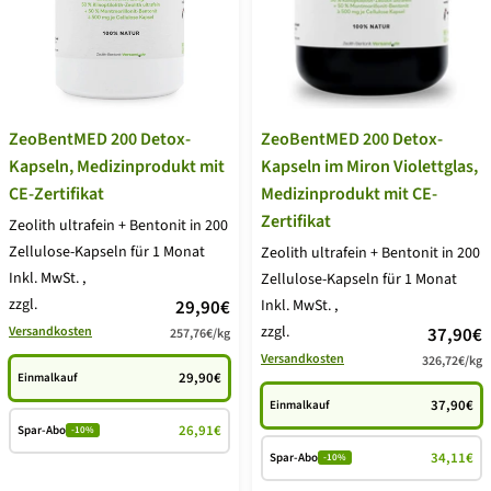
ZeoBentMED 200 Detox-
ZeoBentMED 200 Detox-
Kapseln, Medizinprodukt mit
Kapseln im Miron Violettglas,
CE-Zertifikat
Medizinprodukt mit CE-
Zertifikat
Zeolith ultrafein + Bentonit in 200
Zellulose-Kapseln für 1 Monat
Zeolith ultrafein + Bentonit in 200
Inkl. MwSt.
,
Zellulose-Kapseln für 1 Monat
zzgl.
Angebotspreis
29,90€
Inkl. MwSt.
,
zzgl.
Angebot
Versandkosten
37,90€
257,76€
/
kg
Versandkosten
326,72€
/
kg
29,90€
Einmalkauf
37,90€
Einmalkauf
26,91€
Spar-Abo
-10%
34,11€
Spar-Abo
-10%