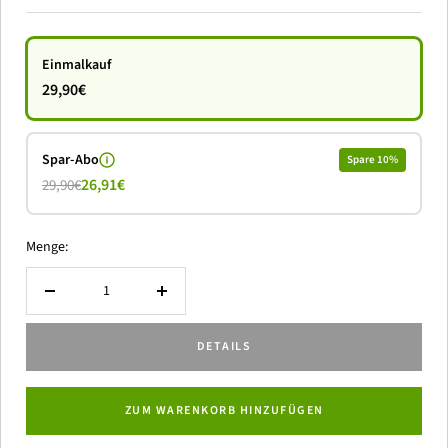
Einmalkauf
29,90€
Spar-Abo
Spare 10%
26,91€
29,90€
Menge:
Menge
Menge
verringern
erhöhen
DETAILS
ZUM WARENKORB HINZUFÜGEN