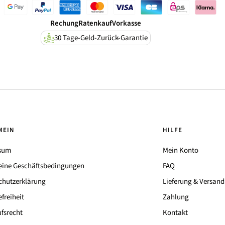
Rechung
Ratenkauf
Vorkasse
30 Tage-Geld-Zurück-Garantie
MEIN
HILFE
sum
Mein Konto
eine Geschäftsbedingungen
FAQ
chutzerklärung
Lieferung & Versand
efreiheit
Zahlung
fsrecht
Kontakt