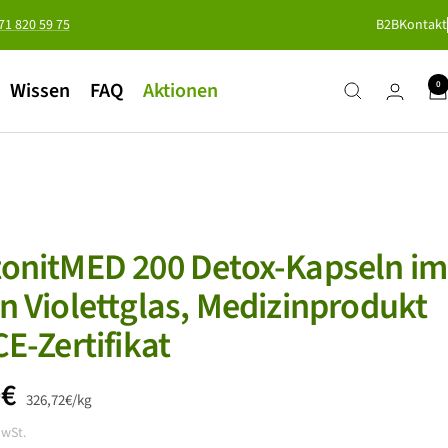
371 820 59 75
B2B
Kontakt
Wissen
FAQ
Aktionen
0
onitMED 200 Detox-Kapseln im
n Violettglas, Medizinprodukt
CE-Zertifikat
botspreis
0€
326,72€
/
kg
MwSt.