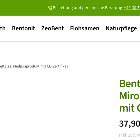
Bestellung und persönliche Beratung:
+49 (0) 
ith
Bentonit
ZeoBent
Flohsamen
Naturpflege
ttglas, Medizinprodukt mit CE-Zertifikat
Bent
Miro
mit 
Ange
37,9
Inkl. 19% 