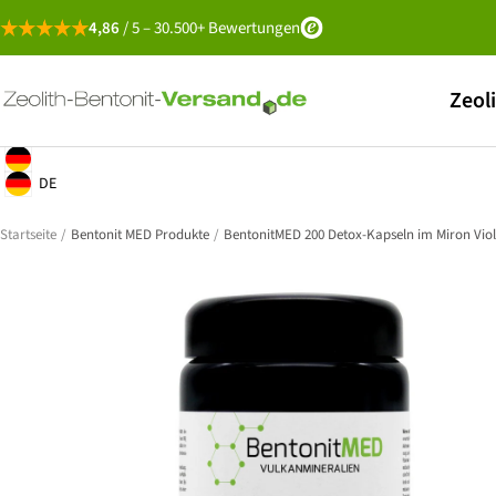
Direkt
4,86
/ 5 – 30.500+ Bewertungen
zum
Inhalt
Zeolith-
Zeol
Bentonit-
Versand
Deutsch
Geolocation Button: Deutschland, Deutsch
DE
Geolocation Button: Deutschland, DE
Startseite
Bentonit MED Produkte
BentonitMED 200 Detox-Kapseln im Miron Viole