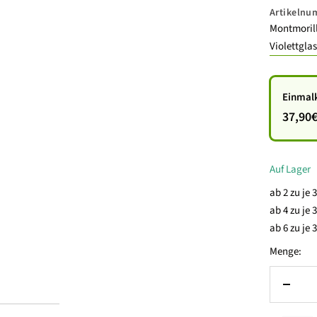
Artikeln
Montmorill
Violettglas
Einmal
37,90
Auf Lager
ab 2 zu je
ab 4 zu je
ab 6 zu je
Menge:
Menge
verrin