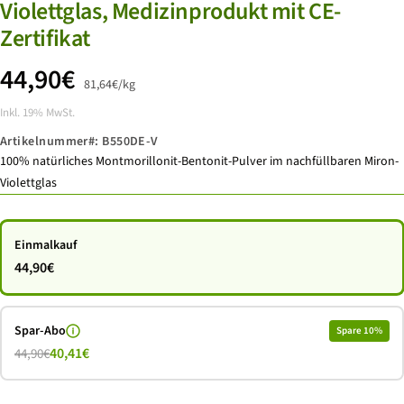
Violettglas, Medizinprodukt mit CE-
Zertifikat
Angebotspreis
44,90€
81,64€
/
kg
Inkl. 19% MwSt.
Artikelnummer#:
B550DE-V
100% natürliches Montmorillonit-Bentonit-Pulver im nachfüllbaren Miron-
Violettglas
Einmalkauf
44,90€
Spar-Abo
Spare 10%
40,41€
44,90€