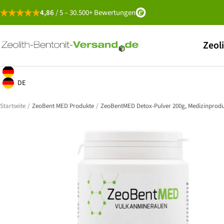
Direkt
4,86
/ 5 – 30.500+ Bewertungen
zum
Inhalt
Zeolith-
Zeol
Bentonit-
Versand
Deutsch
Geolocation Button: Deutschland, Deutsch
DE
Geolocation Button: Deutschland, DE
Startseite
ZeoBent MED Produkte
ZeoBentMED Detox-Pulver 200g, Medizinproduk