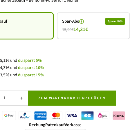
liches Zeolith + Bentonit-Pulver für 1 Monat
kauf
Spar-Abo
Spare 10%
€
14,31€
15,90€
 15,11€ und
du sparst 5%
 14,31€ und
du sparst 10%
 13,52€ und
du sparst 15%
ZUM WARENKORB HINZUFÜGEN
Menge
gern
erhöhen
Rechung
Ratenkauf
Vorkasse