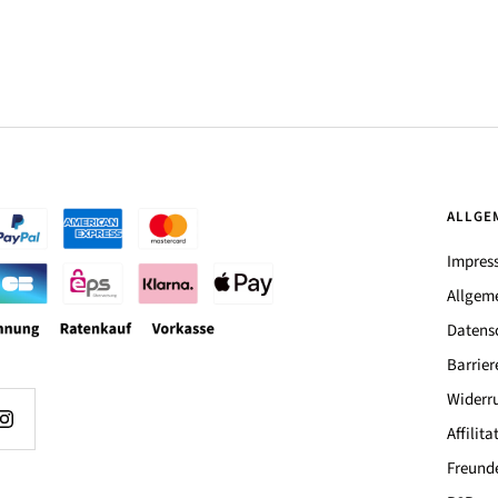
ALLGE
Impres
Allgem
Datens
Barrier
Widerru
Affilit
Freund