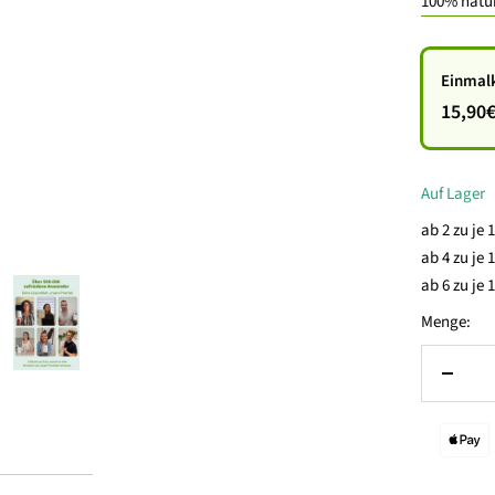
100% natür
Einmal
15,90
Auf Lager
ab 2 zu je
ab 4 zu je
ab 6 zu je
Menge:
Menge
verrin