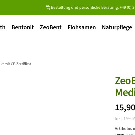
Bestellung und persönliche Beratung:
+49 (0) 
ith
Bentonit
ZeoBent
Flohsamen
Naturpflege
t mit CE-Zertifikat
ZeoB
Medi
Ange
15,9
Inkl. 19% 
Artikeln