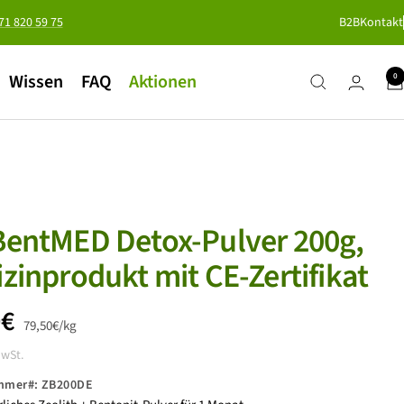
371 820 59 75
B2B
Kontakt
Wissen
FAQ
Aktionen
0
entMED Detox-Pulver 200g,
zinprodukt mit CE-Zertifikat
botspreis
0€
79,50€
/
kg
MwSt.
ummer#:
ZB200DE