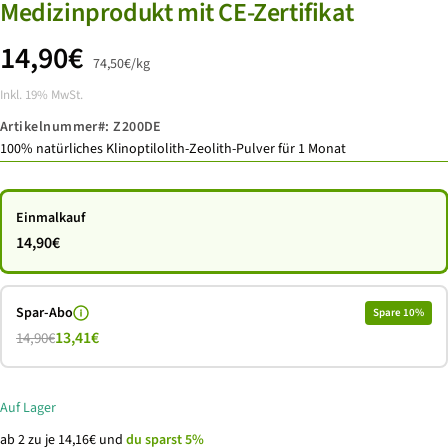
Medizinprodukt mit CE-Zertifikat
Angebotspreis
14,90€
74,50€
/
kg
Inkl. 19% MwSt.
Artikelnummer#:
Z200DE
100% natürliches Klinoptilolith-Zeolith-Pulver für 1 Monat
Einmalkauf
14,90€
Spar-Abo
Spare 10%
13,41€
14,90€
Auf Lager
ab 2 zu je 14,16€ und
du sparst 5%