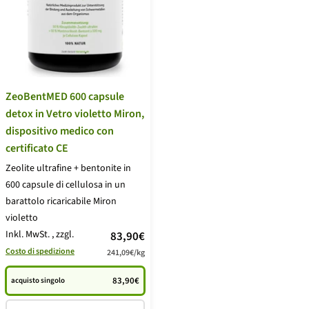
ZeoBentMED 600 capsule
detox in Vetro violetto Miron,
dispositivo medico con
certificato CE
Zeolite ultrafine + bentonite in
600 capsule di cellulosa in un
barattolo ricaricabile Miron
violetto
Inkl. MwSt.
, zzgl.
Prezzo
83,90€
Costo di spedizione
241,09€
/
kg
di
vendita
83,90€
acquisto singolo