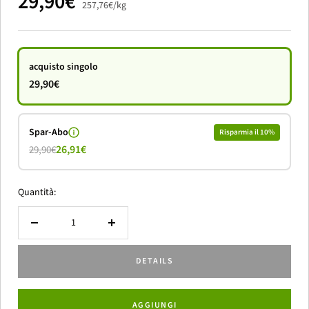
Prezzo
29,90€
257,76€
/
kg
di
vendita
acquisto singolo
29,90€
Spar-Abo
Risparmia il 10%
26,91€
29,90€
Quantità:
Diminuire
Aumenta
la
la
DETAILS
quantità
quantità
AGGIUNGI