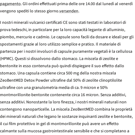
pagamento
. Gli ordini effettuati prima delle ore 14.00 dal lunedì al venerdì
vengono spediti lo stesso giorno.
versenden
.
I nostri minerali vulcanici certificati CE sono stati testati in laboratori di
prova tedeschi, in particolare per la loro capacità legante di alluminio,
piombo, mercurio e cadmio. Le capsule sono facili da dosare e ideali per gli
spostamenti grazie al loro utilizzo semplice e pratico. Il materiale di
partenza per i nostri involucri di capsule puramente vegetali è la cellulosa
(HPMC). Questi si dissolvono dallo stomaco. La miscela di zeolite e
bentonite in esso contenuta può quindi dispiegare il suo effetto dallo
stomaco. Una capsula contiene circa 500 mg della nostra miscela
ZeoBentMED Detox Powder ultrafine dal 50% di zeolite clinoptilolite
ultrafine con una granulometria media di ca. 9 micron e 50%
montmorillonite-bentonite contenente circa 16 micron. Senza additivi,
senza additivi. Nonostante la loro finezza, i nostri minerali naturali non
contengono nanoparticelle. La miscela ZeoBentMED combina le proprietà
dei minerali naturali che legano le sostanze inquinanti zeolite e bentonite,
il cui film protettivo in gel di montmorillonite può avere un effetto
calmante sulla mucosa gastrointestinale sensibile e che si completano a