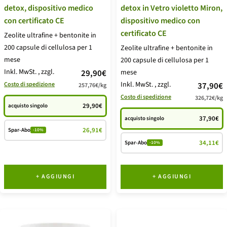
detox, dispositivo medico
detox in Vetro violetto Miron,
con certificato CE
dispositivo medico con
certificato CE
Zeolite ultrafine + bentonite in
200 capsule di cellulosa per 1
Zeolite ultrafine + bentonite in
mese
200 capsule di cellulosa per 1
Inkl. MwSt.
, zzgl.
Prezzo
29,90€
mese
Inkl. MwSt.
, zzgl.
Prezzo
Costo di spedizione
37,90€
257,76€
/
kg
di
Costo di spedizione
326,72€
/
kg
di
vendita
29,90€
acquisto singolo
vendita
37,90€
acquisto singolo
26,91€
Spar-Abo
-10%
34,11€
Spar-Abo
-10%
+ AGGIUNGI
+ AGGIUNGI