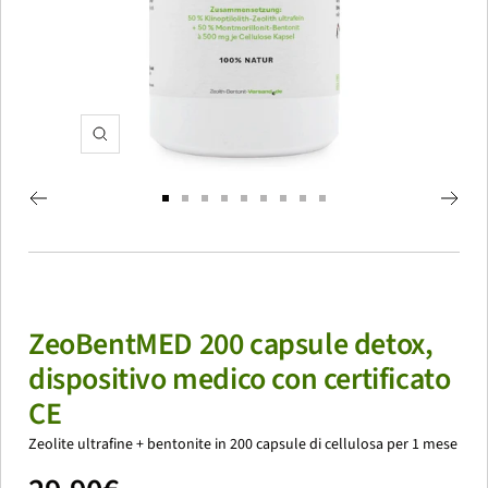
Ingrandisci
Vai
Vai
Vai
Vai
Vai
Vai
Vai
Vai
Vai
alla
alla
alla
alla
alla
alla
alla
alla
alla
slide
slide
slide
slide
slide
slide
slide
slide
slide
1
2
3
4
5
6
7
8
9
ZeoBentMED 200 capsule detox,
dispositivo medico con certificato
CE
Zeolite ultrafine + bentonite in 200 capsule di cellulosa per 1 mese