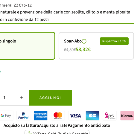
ummer#:
ZZC75-12
ita
naturale e prevenzione della carie con zeolite, xilitolo e menta piperita,
o in confezione da 12 pezzi
o singolo
Spar-Abo
Risparmia il 10%
€
58,32€
64,80€
e
AGGIUNGI
ire
Aumenta
la
tà
quantità
Acquisto su fattura
Acquisto a rate
Pagamento anticipato