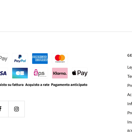
G
Le
Te
Pr
Ac
In
Pr
In
B