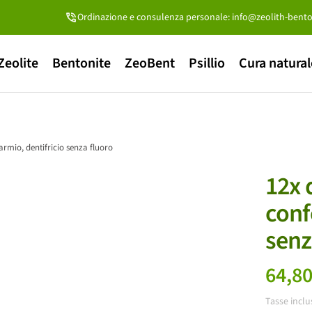
Ordinazione e consulenza personale: info@zeolith-bento
Zeolite
Bentonite
ZeoBent
Psillio
Cura natural
armio, dentifricio senza fluoro
12x 
conf
senz
Prez
64,8
Tasse inclu
di