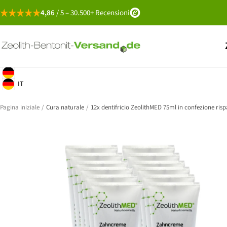
Salta
4,86
/ 5 – 30.500+ Recensioni
al
contenuto
Zeolith-
Bentonit-
Versand
Italiano
Geolocation Button: Germania, Italiano
IT
Geolocation Button: Germania, IT
Pagina iniziale
Cura naturale
12x dentifricio ZeolithMED 75ml in confezione risp