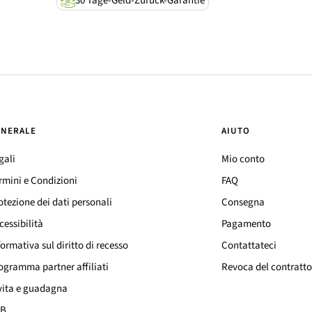
30 Tage-Geld-Zurück-Garantie
ENERALE
AIUTO
gali
Mio conto
rmini e Condizioni
FAQ
otezione dei dati personali
Consegna
cessibilità
Pagamento
formativa sul diritto di recesso
Contattateci
ogramma partner affiliati
Revoca del contratto
vita e guadagna
2B