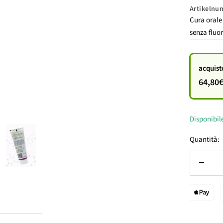
Artikeln
vend
Cura orale 
senza fluor
acquist
64,80
Disponibil
Quantità:
Diminu
la
quanti